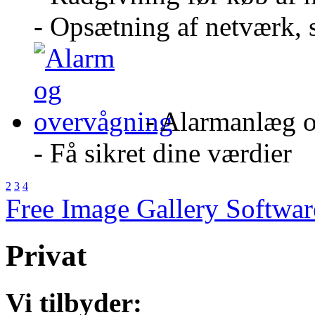
- Opsætning af netværk, 
- Alarmanlæg 
- Få sikret dine værdier
2
3
4
Free Image Gallery Softw
Privat
Vi tilbyder: