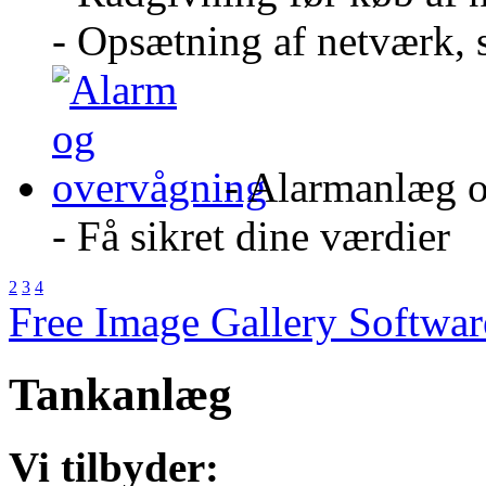
- Opsætning af netværk, 
- Alarmanlæg 
- Få sikret dine værdier
2
3
4
Free Image Gallery Softw
Tankanlæg
Vi tilbyder: