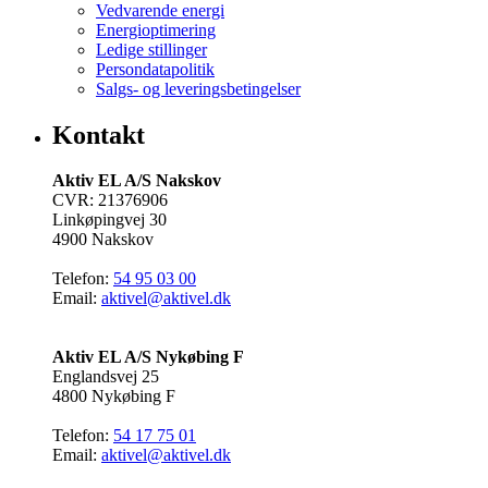
Vedvarende energi
Energioptimering
Ledige stillinger
Persondatapolitik
Salgs- og leveringsbetingelser
Kontakt
Aktiv EL A/S Nakskov
CVR: 21376906
Linkøpingvej 30
4900 Nakskov
Telefon:
54 95 03 00
Email:
aktivel@aktivel.dk
Aktiv EL A/S Nykøbing F
Englandsvej 25
4800 Nykøbing F
Telefon:
54 17 75 01
Email:
aktivel@aktivel.dk