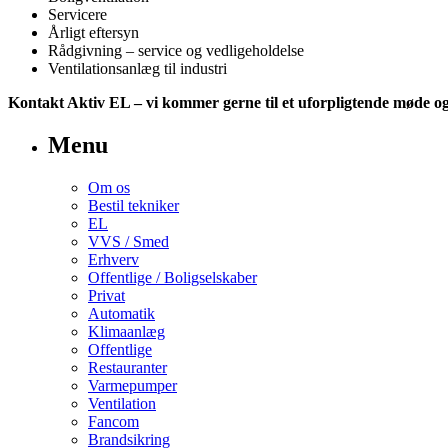
Servicere
Årligt eftersyn
Rådgivning – service og vedligeholdelse
Ventilationsanlæg til industri
Kontakt Aktiv EL – vi kommer gerne til et uforpligtende møde og g
Menu
Om os
Bestil tekniker
EL
VVS / Smed
Erhverv
Offentlige / Boligselskaber
Privat
Automatik
Klimaanlæg
Offentlige
Restauranter
Varmepumper
Ventilation
Fancom
Brandsikring