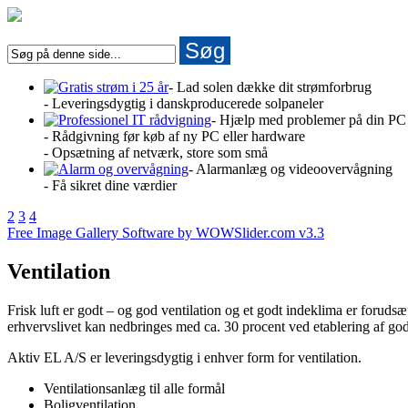
Søg
- Lad solen dække dit strømforbrug
- Leveringsdygtig i danskproducerede solpaneler
- Hjælp med problemer på din PC
- Rådgivning før køb af ny PC eller hardware
- Opsætning af netværk, store som små
- Alarmanlæg og videoovervågning
- Få sikret dine værdier
2
3
4
Free Image Gallery Software by WOWSlider.com v3.3
Ventilation
Frisk luft er godt – og god ventilation og et godt indeklima er forud
erhvervslivet kan nedbringes med ca. 30 procent ved etablering af god 
Aktiv EL A/S er leveringsdygtig i enhver form for ventilation.
Ventilationsanlæg til alle formål
Boligventilation