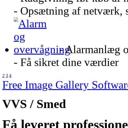
- Opsætning af netværk, 
- Alarmanlæg 
- Få sikret dine værdier
2
3
4
Free Image Gallery Softw
VVS / Smed
Få leveret professione